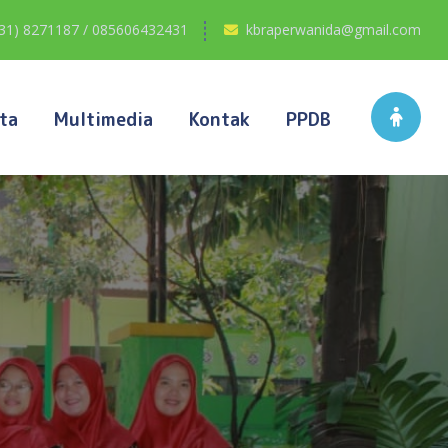
031) 8271187 / 085606432431
kbraperwanida@gmail.com
ta
Multimedia
Kontak
PPDB