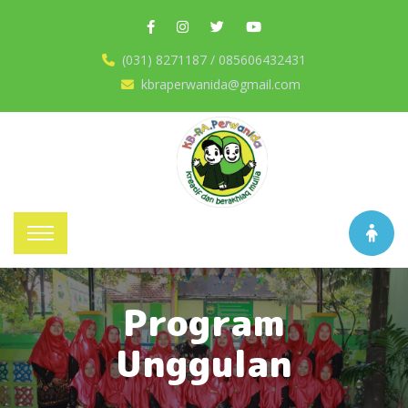
(031) 8271187 / 085606432431
kbraperwanida@gmail.com
Program
Unggulan