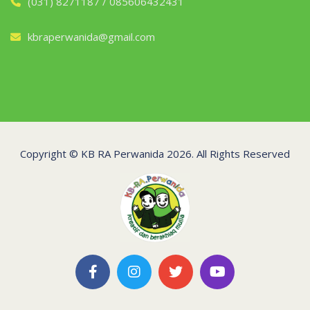
(031) 8271187 / 085606432431
kbraperwanida@gmail.com
Copyright ©
KB RA Perwanida
2026. All Rights Reserved