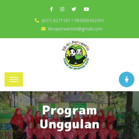
(031) 8271187 / 085606432431
kbraperwanida@gmail.com
Program
Unggulan