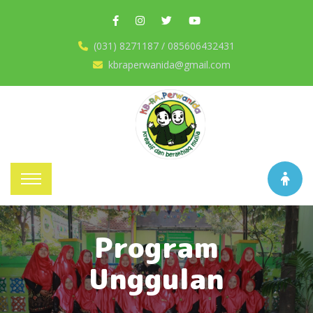
(031) 8271187 / 085606432431
kbraperwanida@gmail.com
Program
Unggulan