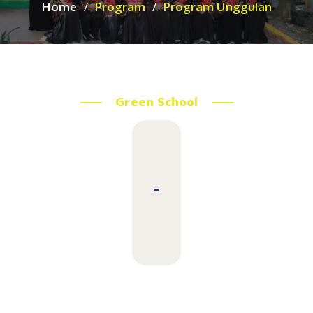
Home
Program
Program Unggulan
Green School
-